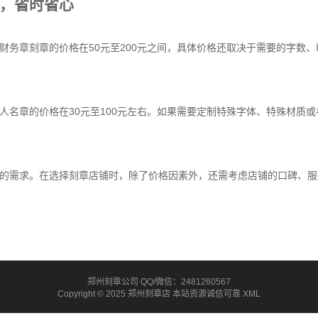
，省时省心
财务章刻章的价格在50元至200元之间，具体价格还取决于需要的字数
人名章的价格在30元至100元左右。如果需要定制特殊字体、特殊材质
的需求。在选择刻章店铺时，除了价格因素外，还需考虑店铺的口碑、服
郑州刻章公司 QQ/微信：2481260567
Copyright © 2025 郑州刻章店 本站资源诚信可靠
XML